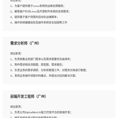
岗位职责：
4、在剪辑上会思考，有一定编导思维；
1、为客户提供基于Linux系统的运维支撑服务；
5、踏实， 勤奋，愿意在工作中不断学习，提高自我；
2、解答客户针对Linux及开源软件系统的咨询需求；
6、能与同事友好相处。
3、提供基于客户场景的自动化运维脚本；
4、操作系统健康巡检及操作系统安全加固等工作
岗位要求：
需求分析师（广州）
1、全日制本科计算机相关专业毕业，3年以上相关工作经验；
2、精通linux操作系统的运行维护，具有故障处理的能力
岗位职责：
3、熟练使用脚本语言，shell/python任一种，熟练使用Ansible
1、负责收集业务部门需求以及需求紧要优先级排序；
4、熟悉linux常见服务、中间件的基本原理、部署以及故障处理，如：Mysql、
2、制作需求相关流程图、原型图、需求报告；
Apache、Nginx、Zabbix、Kafka等
3、负责业务的需求调研、分析和管理工作，对需求文档进行管理；
5、熟悉主流虚拟化技术，如：VMware、KVM
4、发现业务操作流程中的痛点，并提出对应的解决方案；
6、具备网络方面的基础知识，熟悉常见的网络协议，如TCP/IP，转发原理，路由优
5、完成其他上级领导交予的任务和工作。
先级等
7、了解容器技术，熟悉docker或podman
8、有良好的文档编写能力和沟通能力，有RHCE证书优先
前端开发工程师（广州）
岗位要求：
1、本科以上学历，一年以上需求分析相关经验者优先；
岗位职责：
2、熟悉产品及需求规划工具，如:Axure、Xmind、MS Project等；
1、负责公司AlphaMind AI能力开放平台的前端开发；
3、具备良好的交流协调能力，有较强的责任感、工作积极主动；
2、编写系统开发过程中的相遇开发文档；