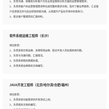
1、负责沟通、收集和分析客户方在业务监管和分析方面的运营管理需求；
4、熟悉OPENCV、HALCON等常用图像处理软件，熟练进行图像处理；
2、负责将客户的运营管理需求转化成完整的需求文档；及时了解业界趋势，汇总客
5、熟悉主流的分类算法、聚类算法和关联分析算法原理，能熟练使用神经网络算法
户反馈意见并与后台研发积极沟通，从而提升产品在市场中的竞争力；
的进行业务建模；
3、配合客户整理项目汇报材料。
6、对OCR领域有深入的研究，熟悉模型调参，压缩和整型化方法；
7、熟悉mysql、oracle、MongoDB、redis等其中一种数据库使用。
岗位要求：
软件系统运维工程师（长沙）
1、3年以上运营或解决方案的工作经验。
2、具备良好的逻辑能力、沟通能力和文字处理能力，能够从海量数据中发现关键特
岗位职责：
征，可独立提出完整的优化方案,并推动方案执行达成结果；熟练使用PPT、
1、负责系统日常运维，支撑现场运维，配合开发人员处理系统问题。
WORD、EXCEL等办公软件；
2、负责与沟通问题，汇报情况。
3、深入理解公司各项AI产品和技术信息；具有较强的文档编写能力，能独立撰写
3、负责系统相关数据处理。
PPT、方案建议书等，面试时需携带个人制作的专业PPT文件进行展示。
4、负责系统运维相关文档编写。
5、负责现场对接客户，沟通事项。
JAVA开发工程师（北京/哈尔滨/合肥/福州）
岗位要求：
1、计算机相关专业本科以上学历，1年以上软件系统运维经验。
岗位职责：
2、精通linux命令。
1、负责系统功能需求的开发测试上线；
3、熟悉oracle、mysql 数据库。
2、负责相关文档的编写；
4、善于沟通，具有良好的团队合作精神和协作能力。