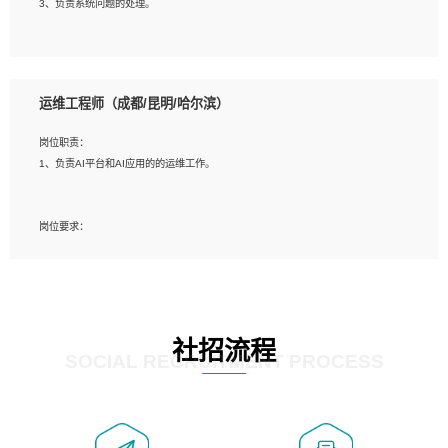
3、负责系统问题的处理。
5、必须有实际的生产环境系统维护经验。
6、有中国移动安全态势系统相关项目经验优先考虑。
岗位要求：
1、精通java编程，熟悉vue和jsp编程；
运维工程师（成都/昆明/哈尔滨）
2、熟悉linux命令；
3、熟练使用springmvc、springcloud、webservice等框架进行开发；
岗位职责：
4、熟练使用oracle、mysql进行开发；
1、负责AI平台和AI应用的的运维工作。
5、熟悉流程开发如使用activiti；
6、计算机相关专业本科以上学历，3年以上开发工作经验。
岗位要求：
1、计算机相关专业，大专以上学历，2年以上开发运维工作经验；
2、必须具备的能力：有丰富的运维开发和K8S运维经验；熟悉K8S、Git、docker
等相关工具使用；熟练掌握Linux环境下的Shell语言 ；工作责任感强、具有良好的
沟通能力、服务意识；
3、掌握Linux环境下的Python编程语言；
社招流程
4、掌握DevOps思想、方法和流程。Jenkins工具使用；
SOCIAL RECRUITMENT PROCESS
5、掌握常见中间件配置与优化，如mysql、nginx等；
6、掌握服务器的维护，熟悉linux系统的常用操作；
7、掌握和第三方系统API接口的维护操作，和安全漏洞扫描的修复工作。