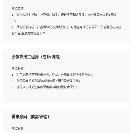
岗位要求
岗位要求：
1、本科及以上学历，计算机、数学、统计学等相关专业，同行业工作经验5年以
1、全日制统招本科及以上学历，计算机相关专业毕业，5年以上开发工作经验；
上；
2、具有扎实的java编程功底和良好的编码习惯，有分布式、多线程及高并发系统开
2、具备需求分析、产品/解决方案策划能力，可独立完成需求调研、需求整理与分析
发经验和性能调优经验尤佳；熟悉JVM调优；掌握基础中间件、基础架构方案和云
和产品/解决方案规划工作；
平台、云产品功能特性，熟练使用相关平台的功能和了解其背后实现机制；
3、逻辑缜密，对用户产品/解决方案体验敏感，对数据敏感，有产品/解决方案意
3、精通主流开发框架经验，精通一门主流开发语言；熟悉主流开源框架源码；
识，有主见，以数据为驱动，以结果为导向；
4、具有一定的大中型项目参与经验，有中间件、基础组件和框架的研发经验，具备
4、具有丰富的AI产品/解决方案解决方案经验，能够针对客户的需求，快速响应输出
研发管理流程建设经验；
图像算法工程师（成都/济南）
相关的解决方案，包括视频分析、图像识别、NLP、OCR、机器学习等；
5、熟悉Spring、Mybatis等开源框架和常用apache组件,熟悉Web服务端开发的各
5、具备AI技术背景，掌握TensorFlow、PyTorch、Spark MLlib、SK-Learn等常见
种常用框架和技术Springboot、Shiro、springcloud等；熟悉Linux常用命令和了解
岗位职责：
AI算法框架，对人脸识别、目标检测、图像识别、OCR、NLP等AI算法有深刻理
常用脚本语言，较丰富的线上系统运维经验，复杂问题排查思路清晰。
1、利用深度学习等图像分类、检测、分割技术解决业务问题；
解。具有AI平台级产品/解决方案从业经验者优先。具有大数据技术背景者优先；
2、负责深度学习及算法加速的相关研究及开发工作；
6、具备良好的客户意识与沟通能力，善于学习思考、创新与团队协作，认真负责、
3、进行公司相关业务的深度学习等前瞻技术研究。
执行力与抗压力强。
岗位要求：
1、统招本科以上学历，图形图像、计算机或数学相关专业；
需求顾问（成都/济南）
2、2年以上图像处理开发经验，熟悉python和spark开发；
3、熟练使用TensorFlow、Theano、Keras 及 Caffe 任意一种主流深度学习框架搭
岗位职责：
建深度学习系统环境；