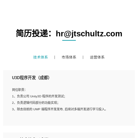
简历投递：hr@jtschultz.com
技术体系
市场体系
运营体系
U3D程序开发（成都）
岗位职责：
1、负责公司 Unity3D 程序的开发测试；
2、负责逻辑代码部分的功能实现；
3、除去目前的 UWP 端程序开发发布, 后续对多端开发进行学习投入。
岗位要求：
1、全日制本科相关专业，具有相关开发经验?年以上；