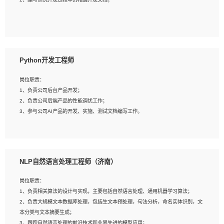
4、有较强的系统需求分析、文档编写能力、沟通能力；
5、具备与多团队合作的经验，良好团队协作精神；
岗位要求：
1、全日制本科及以上学历，计算机相关专业毕业，一年以上前端开发工作经验；
2、熟练掌握HTML、CSS、JavaScript等web相关技术；
Python开发工程师
3、熟悉react/vue/angular任何一种前端框架，熟悉react优先；
4、熟悉webpack配置和git操作；
岗位职责：
5、善于沟通，具有团队意识；
1、负责公司后台产品开发；
2、负责公司后端产品的性能调优工作；
3、参与公司AI产品的开发、实施、测试文档编写工作。
岗位要求:
1、计算机相关专业，本科及以上学历，2年以上后端开发经验，有过运营商项目经
NLP自然语言处理工程师（济南）
验的更佳；
2、熟练python编程语言，熟悉服务端开发流程，熟悉常见的算法和数据结构；
岗位职责：
3、熟悉数据库开发，熟悉Mysql、Oracle、MongoDb数据库应用开发其中一种；
1、负责相关算法的设计与实现，主要包括自然语言处理、通用机器学习算法；
4、熟悉Python Wed框架（Django/Flask...）代码能力优秀，熟悉编码规范和具备
2、负责大规模文本数据库处理，包括生文本预处理，句法分析，命名实体识别，文
良好的文档编写能力）；
本分类与文本摘要生成；
5、沟通表达能力强，具备团队协作能力。
3、跟踪自然语言处理的前沿技术和业界先进的模型应用；