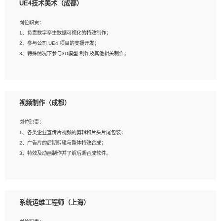
UE4技术美术（成都）
2、熟练掌握 Unity3D 程序开发，精通 C# 语言开发；
3、具有大量插件的使用调试经历，开发测试过 UWP 端程序者优先；
岗位职责：
4、有良好的沟通能力和团队合作意识；
1、负责数字孪生数据可视化的特效制作；
5、开发过 HoloLens 程序者优先。
2、参与公司 UE4 项目的支援开发；
3、特殊情况下参与3D模型 制作及其他相关制作；
岗位要求：
1、全日制本科以上学历，美术、动画相关专业毕业，具有相关效果制作经验2年以
视频制作（成都）
上；
2、熟练掌握 Particle 或 Niagara 制作特效模块；
岗位职责：
3、想象力丰富, 有一定的艺术审美深度；
1、各类企业宣传片视频的剪辑和片头片尾包装；
4、有良好的场景特效搭建功底；
2、广告片的后期剪辑与整体特效合成；
5、熟悉 3Ds Max 或者 Maya；
3、特效及动画制作并了解后期合成软件。
6、有良好的沟通能力和团队合作意识；
7、参与过建筑结构表现相关项目者优先
岗位要求：
1、热爱影视，责任心强，有强烈的兴趣和后期制作的主观能动性；
系统运维工程师（上海）
2、熟练使用After Effect、Photo Shop、熟练掌握视频剪辑和特效包装软件；
3、能对影片后期进行整体调色控制，具备一定审美感；