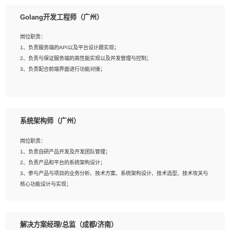
1、本科以上相关专业毕业，拥有三年以上相关数据工作经验经验。
Golang开发工程师（广州）
2、熟悉PostgreSQL、redis、MongoDB、ElasticSearch等开源数据库运维管理，
拥有开发经验优先。
岗位职责：
3、熟悉Oracle、MySQL、SQLServer中一种或多种优先。
1、负责服务端的API以及平台设计跟实现；
4、熟悉Hadoop、HBASE、Spark等大数据平台优先。
2、负责与保证服务端的高性能实现以及并发管理与控制；
5、熟悉linux或任意一种unix操作系统，如有较强操作系统侧工作经验者优先。
3、负责配合前端界面进行功能对接；
6、具备丰富的项目实施经验，较强的自我学习能力。
7、责任心强，为人友好，沟通能力强，具有良好的团队意识。
岗位要求：
1、本科及以上学历，计算机相关专业；
系统架构师（广州）
2、1年以上Golang开发工作经验，能独立完成相应项目开发；
3、基础扎实、熟悉数据结构与算法，熟悉多线程、多进程、IO复用等并发编程思维
岗位职责：
与实现，熟悉常用开源框架及设计模式；
1、负责自研产品开发及开发团队管理；
4、熟悉Golang、连接池、消息队列等组件使用、熟悉后端开发、测试、调试流程
2、负责产品和平台的系统架构设计；
跟工具使用；
3、参与产品与项目的业务分析、技术方案、系统架构设计、技术选型、技术攻关与
5、对技术有激情，喜欢钻研，能快速接受和掌握新技术，学习能力和工作责任心
核心功能设计与实现；
强，良好的沟通表达能力和团队协作能力。
4、根据业务及技术发展，做前瞻性的技术分析、研究及应用；
5、根据业务架构设计与业务需求，上接业务设计下接系统设计，编写系统概要设
计，指导技术骨干进行系统详细设计。
解决方案经理/总监（成都/济南）