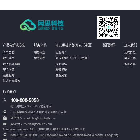
产品与解决方案
服务体系
开云手机平台-开云（中国）
新闻资讯
加入我们
人工智能
服务级别
企业简介
招聘岗位
数字孪生
服务网络
开云手机平台-开云（中国）
联系方式
数字化转型解
服务网络
留言表单
安全服务
荣誉资质
运维服务
企业风采
技术咨询服务
联系我们
400-808-5058
周一到周五9:30-18:00 (北京时间）
广州市黄埔区科学大道18号芯大厦B2栋1-2层
商务合作: marketing@jtschultz.com
媒体合作: media@jtschultz.com
Overseas business: NETTHINK HOLDINGS(HK)CO.,LIMITED
Add: Unit 04-05, 16F, The Broadway No.54-62 Lockhart Road,
Wanchai, HongKong