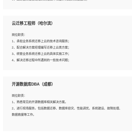
4、负责问答系统的搭建和知识图谱的建立；
云迁移工程师（哈尔滨）
岗位要求：
1、1年及以上自然语言处理方向研究或工作经验，统招本科及以上学历；
岗位职责：
2、熟悉tensorflow，keras，pytorch等常规深度学习框架，快速根据客户需求实现
1、承担业务系统迁移上云的技术咨询服务；
有效的模型；
2、配合解决方案经理编写迁移上云类方案；
3、熟悉掌握至少一种编程语言，如：Python，Java；
3、统管业务系统迁移上云的具体实施工作；
4、 熟悉NLP相关算法与实现；
4、解决迁移过程中所遇到的一些技术问题；
5、至少有一次及以上问答系统的项目实践，熟悉问答系统全流程开发者优先；
6、有较强的问题分析和处理能力，良好的团队合作意识；
7、 参与过相关竞赛或科研项目者优先。
岗位要求：
开源数据库DBA（成都）
1、专科及以上学历，三年以上工作经验，计算机等相关专业；
2、具备常见业务系统资源评估、部署优化和故障排查的能力；
岗位职责：
3、熟悉常见操作系统、存储、网络、 IO 等相关原理；
1、熟悉常见的开源数据库相关解决方案。
4、具有迁移工具实操经验，具备P2V、V2V迁移能力；
2、进行现场服务，包括数据迁移、数据库容灾、性能调优、系统建设、故障处理、
5、熟练华为、VMware虚拟化、云计算及云存储技术；
数据救援等工作。
6、熟悉主流数据库、应用服务器、中间件部署架构和运维方法；
7、具备资源池迁移、应用及数据迁移、异构数据迁移相关经验；
8、具有HCIE/H3CIE/VMware/阿里云等云计算方向认证者优先；
岗位要求：