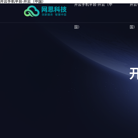
开云手机平台-开云（中国）
开云手机平台-开云（中
开云
国）
国）