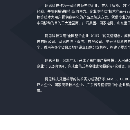
网思科技作为一家科技领先型企业，在人工智能、数字
经验，并拥有敏锐的行业洞察力。企业坚持以“技术产品+行
据等技术为用户提供数字化的产品及解决方案。凭借专业的
中国移动为首的三大运营商、广汽集团、国家电网、山东重
网思科技采用“全国整合企业（CIE）”的先进理念，成
技有限公司、网思控股（香港）有限公司、星云博创科技
宁、香港等多个省份及地区设立15家分支机构，构建了覆盖
网思科技于2023年8月完成了由广州产投领投、天河
企业”；2024年9月，完成由范式基金独家领投的A+轮融资
网思科技凭借雄厚的技术实力成功获得CMMI5、CCR
巨人企业、国家高新技术企业、广东省专精特新中小企业和
誉。