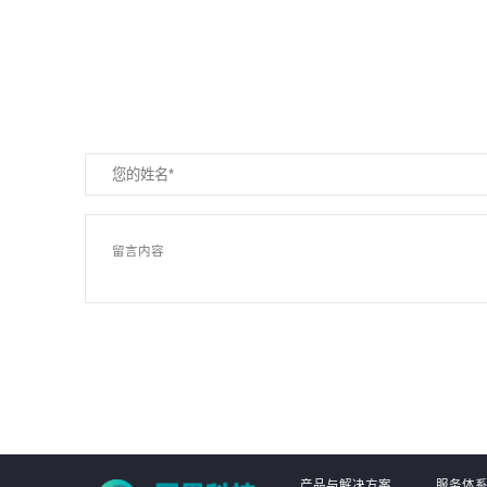
产品与解决方案
服务体