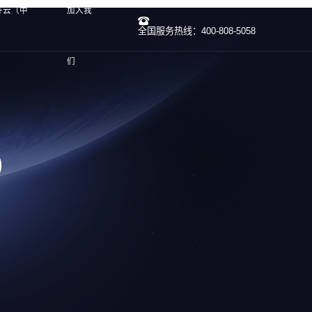
开云（中
加入我
全国服务热线：400-808-5058
们
）