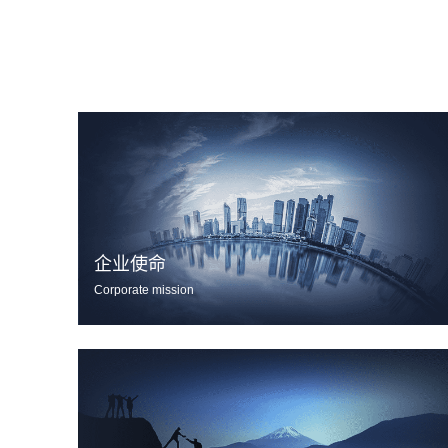
企业使命
Corporate mission