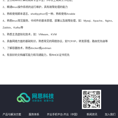
1、全日制本科计算机相关专业毕业，3年以上相关工作经验；
2、精通linux操作系统的运行维护，具有故障处理的能力
3、熟练使用脚本语言，shell/python任一种，熟练使用Ansible
4、熟悉linux常见服务、中间件的基本原理、部署以及故障处理，如：Mysql、Apache、Nginx、
Zabbix、Kafka等
5、熟悉主流虚拟化技术，如：VMware、KVM
6、具备网络方面的基础知识，熟悉常见的网络协议，如TCP/IP，转发原理，路由优先级等
7、了解容器技术，熟悉docker或podman
8、有良好的文档编写能力和沟通能力，有RHCE证书优先
产品与解决方案
服务体系
开云手机平台-开云（中国）
新闻资讯
加入我们