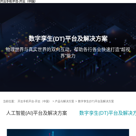
开云手机平台-开云（中国）
数字孪生(DT)平台及解决方案
物理世界与真实世界的双向互动，帮助各行各业快速打造“超视
界”能力
当前位置：
开云手机平台-开云（中国）
>
产品与解决方案
>
数字孪生(DT)平台及解决方案
人工智能(AI)平台及解决方案
数字孪生(DT)平台及解决