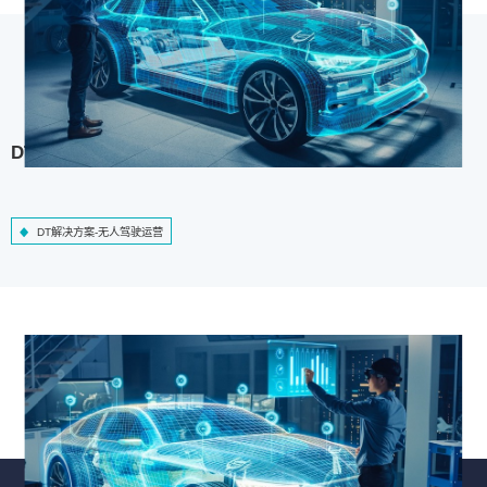
DT解决方案-无人驾驶运营
DT解决方案-无人驾驶运营