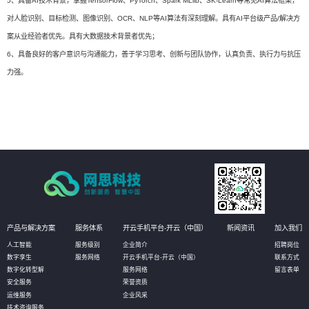
5、具备AI技术背景，掌握TensorFlow、PyTorch、Spark MLlib、SK-Learn等常见AI算法框架，
对人脸识别、目标检测、图像识别、OCR、NLP等AI算法有深刻理解。具有AI平台级产品/解决方
案从业经验者优先。具有大数据技术背景者优先；
6、具备良好的客户意识与沟通能力，善于学习思考、创新与团队协作，认真负责、执行力与抗压
力强。
产品与解决方案
服务体系
开云手机平台-开云（中国）
新闻资讯
加入我们
人工智能
服务级别
企业简介
招聘岗位
数字孪生
服务网络
开云手机平台-开云（中国）
联系方式
数字化转型解
服务网络
留言表单
安全服务
荣誉资质
运维服务
企业风采
技术咨询服务