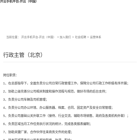
开云手机平台-开云（中国）
当前位置：
开云手机平台-开云（中国）
>
加入我们
>
社会招聘
>
运营体系
行政主管（北京）
岗位职责：
1、在总部指导下，全面负责分公司日常行政管理工作，保障分公司行政工作积极有序开展；
2、协助上级完善分公司相关制度和操作流程与规范，做好市场的后台支持；
3、负责分公司车辆及司机管理；
4、负责分公司办公环境、办公服务器、档案、合同、固定资产及安全日常管理；
5、负责公司基础公关外联工作（接待、行业交流、辅助市场销售、政府及各类机构外联）；
6、负责区域当月工作任务执行状况的统计，完成各类报表编制；
7、协助关键厂家、合作伙伴往来商务文件的处理；