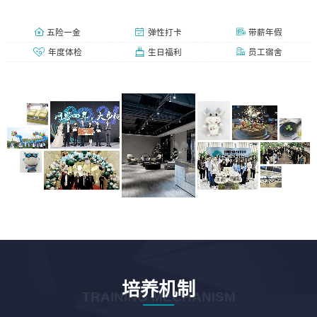
五险一金
弹性打卡
带薪年假
年度体检
生日福利
员工宿舍
培养机制
TRAINING MECHANISM