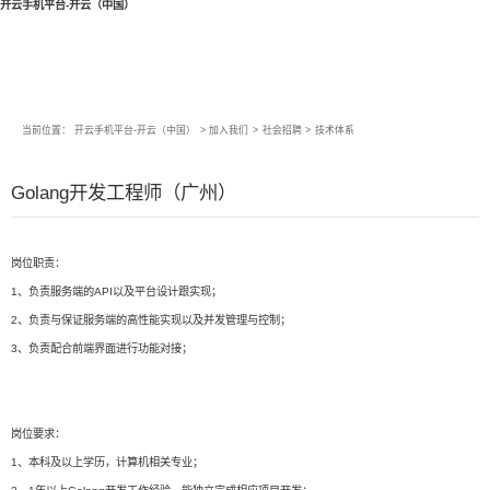
开云手机平台-开云（中国）
当前位置：
开云手机平台-开云（中国）
>
加入我们
>
社会招聘
>
技术体系
Golang开发工程师（广州）
岗位职责：
1、负责服务端的API以及平台设计跟实现；
2、负责与保证服务端的高性能实现以及并发管理与控制；
3、负责配合前端界面进行功能对接；
岗位要求：
1、本科及以上学历，计算机相关专业；