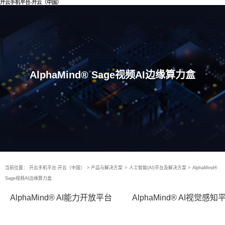
开云手机平台-开云（中国）
AlphaMind® Sage视频AI边缘算力盒
当前位置：
开云手机平台-开云（中国）
>
产品与解决方案
>
人工智能(AI)平台及解决方案
>
AlphaMind®
Sage视频AI边缘算力盒
AlphaMind® AI能力开放平台
AlphaMind® AI视觉感知