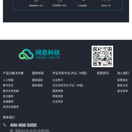
产品与解决方案
服务体系
开云手机平台-开云（中国）
新闻资讯
加入我们
人工智能
服务级别
企业简介
招聘岗位
数字孪生
服务网络
开云手机平台-开云（中国）
联系方式
数字化转型解
服务网络
留言表单
安全服务
荣誉资质
运维服务
企业风采
技术咨询服务
联系我们
400-808-5058
周一到周五9:30-18:00 (北京时间）