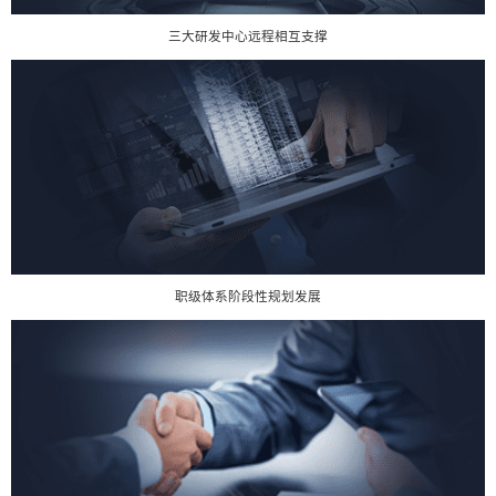
三大研发中心远程相互支撑
职级体系阶段性规划发展