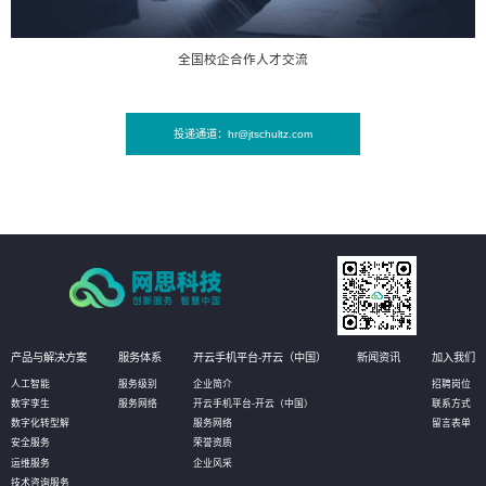
全国校企合作人才交流
投递通道：hr@jtschultz.com
产品与解决方案
服务体系
开云手机平台-开云（中国）
新闻资讯
加入我们
人工智能
服务级别
企业简介
招聘岗位
数字孪生
服务网络
开云手机平台-开云（中国）
联系方式
数字化转型解
服务网络
留言表单
安全服务
荣誉资质
运维服务
企业风采
技术咨询服务