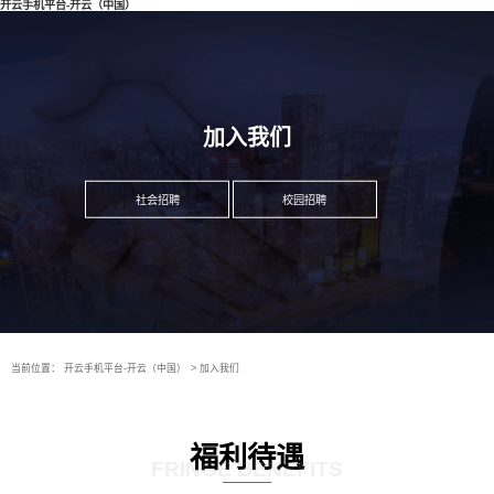
开云手机平台-开云（中国）
加入我们
社会招聘
校园招聘
当前位置：
开云手机平台-开云（中国）
>
加入我们
福利待遇
FRINGE BENEFITS