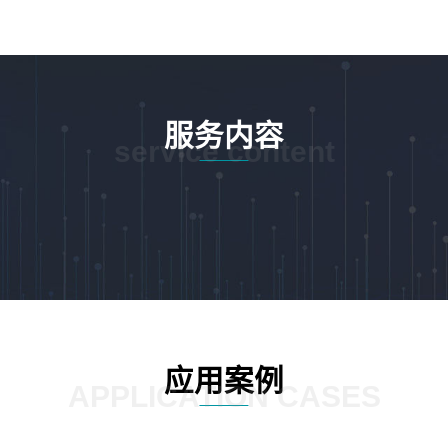
服务内容
service content
应用案例
APPLICATION CASES