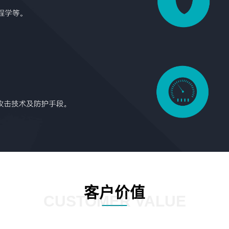
客户价值
CUSTOMER VALUE