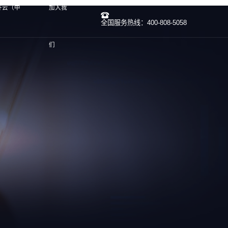
开云（中
加入我
全国服务热线：400-808-5058
们