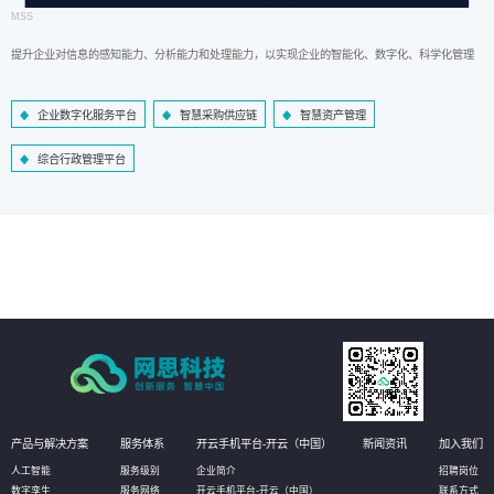
MSS
提升企业对信息的感知能力、分析能力和处理能力，以实现企业的智能化、数字化、科学化管理
企业数字化服务平台
智慧采购供应链
智慧资产管理
综合行政管理平台
产品与解决方案
服务体系
开云手机平台-开云（中国）
新闻资讯
加入我们
人工智能
服务级别
企业简介
招聘岗位
数字孪生
服务网络
开云手机平台-开云（中国）
联系方式